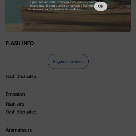
Le podcast de cette émission n'est pas disponible ou
n'existe pas. Il peut y avoir un certain délai entre la fin de
Ok
l'émission et la génération du podcast.
FLASH INFO
Regarder la vidéo
Flash d'actualité.
Emission
Flash info
Flash d'actualité.
Animateurs