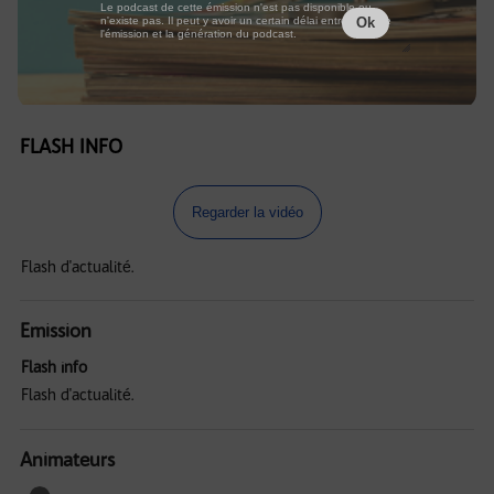
Le podcast de cette émission n'est pas disponible ou
n'existe pas. Il peut y avoir un certain délai entre la fin de
Ok
l'émission et la génération du podcast.
FLASH INFO
Regarder la vidéo
Flash d'actualité.
Emission
Flash info
Flash d'actualité.
Animateurs