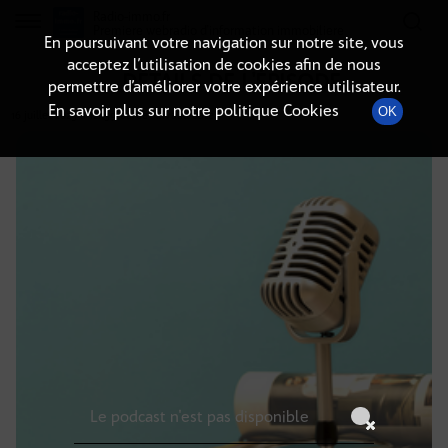
Radio-immo.fr
Premiere webradio d'information immobiliere
En poursuivant votre navigation sur notre site, vous
acceptez l’utilisation de cookies afin de nous
DÉTAILS DE L'ÉPISODE
permettre d’améliorer votre expérience utilisateur.
En savoir plus sur notre politique Cookies
OK
16 juillet 2025
à 12h59
, durée : Invalid date
Le podcast n'est pas disponible