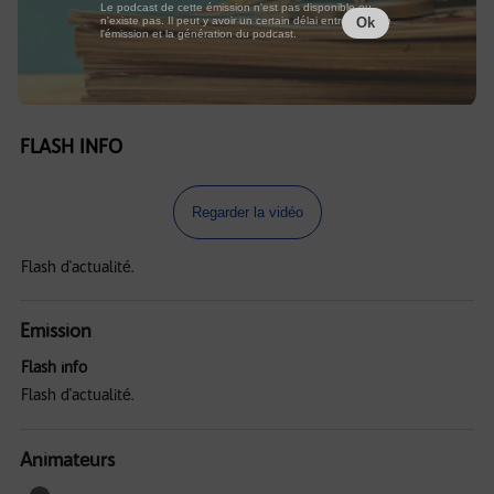
Le podcast de cette émission n'est pas disponible ou
n'existe pas. Il peut y avoir un certain délai entre la fin de
Ok
l'émission et la génération du podcast.
FLASH INFO
Regarder la vidéo
Flash d'actualité.
Emission
Flash info
Flash d'actualité.
Animateurs