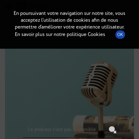
Radio-immo.fr
Premiere webradio d'information immobiliere
En poursuivant votre navigation sur notre site, vous
acceptez l’utilisation de cookies afin de nous
DÉTAILS DE L'ÉPISODE
permettre d’améliorer votre expérience utilisateur.
En savoir plus sur notre politique Cookies
OK
20 juillet 2025
à 5h59
, durée : Invalid date
Le podcast n'est pas disponible