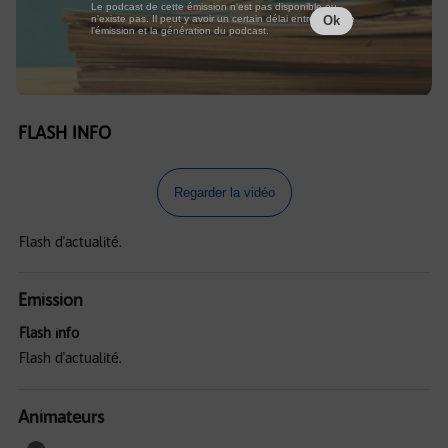
Le podcast de cette émission n'est pas disponible ou
n'existe pas. Il peut y avoir un certain délai entre la fin de
Ok
l'émission et la génération du podcast.
FLASH INFO
Regarder la vidéo
Flash d'actualité.
Emission
Flash info
Flash d'actualité.
Animateurs