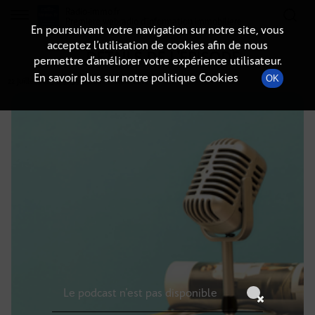
Radio-immo.fr
Premiere webradio d'information immobiliere
En poursuivant votre navigation sur notre site, vous
acceptez l’utilisation de cookies afin de nous
DÉTAILS DE L'ÉPISODE
permettre d’améliorer votre expérience utilisateur.
En savoir plus sur notre politique Cookies
OK
22 juillet 2025
à 9h59
, durée : Invalid date
Le podcast n'est pas disponible