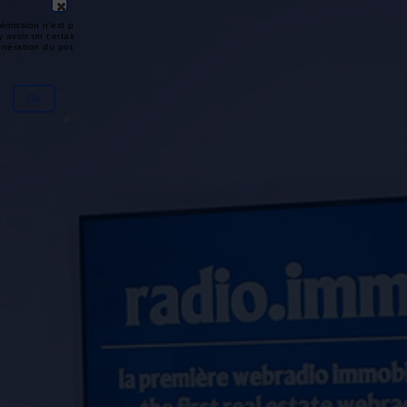
émission n'est pas disponible ou
y avoir un certain délai entre la fin
génération du podcast.
Ok