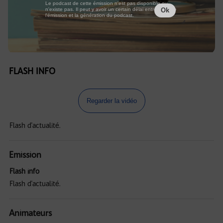
Le podcast de cette émission n'est pas disponible ou
n'existe pas. Il peut y avoir un certain délai entre la fin de
Ok
l'émission et la génération du podcast.
FLASH INFO
Regarder la vidéo
Flash d'actualité.
Emission
Flash info
Flash d'actualité.
Animateurs