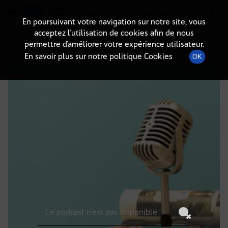
Radio-immo.fr
Premiere webradio d'information immobiliere
En poursuivant votre navigation sur notre site, vous
acceptez l’utilisation de cookies afin de nous
DÉTAILS DE L'ÉPISODE
permettre d’améliorer votre expérience utilisateur.
En savoir plus sur notre politique Cookies
OK
23 juillet 2025
à 14h59
, durée : Invalid date
Le podcast n'est pas disponible