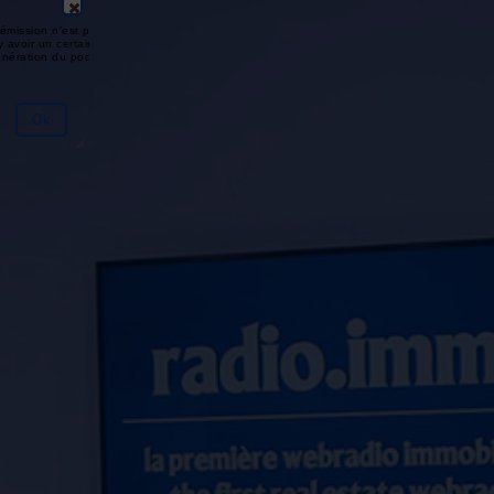
émission n'est pas disponible ou
y avoir un certain délai entre la fin
génération du podcast.
Ok