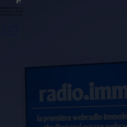
émission n'est pas disponible ou
y avoir un certain délai entre la fin
génération du podcast.
Ok