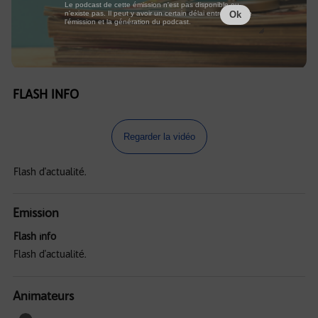
Le podcast de cette émission n'est pas disponible ou
n'existe pas. Il peut y avoir un certain délai entre la fin de
Ok
l'émission et la génération du podcast.
FLASH INFO
Regarder la vidéo
Flash d'actualité.
Emission
Flash info
Flash d'actualité.
Animateurs