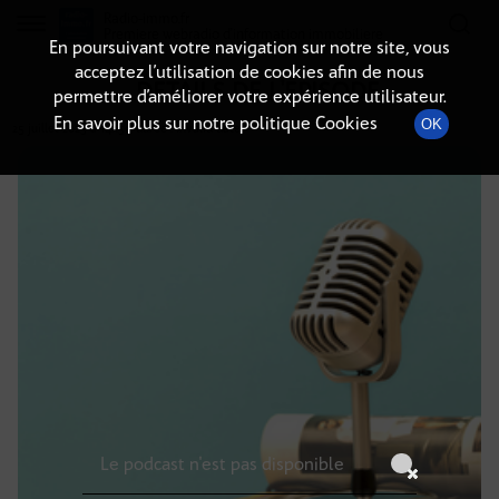
Radio-immo.fr
Premiere webradio d'information immobiliere
En poursuivant votre navigation sur notre site, vous
acceptez l’utilisation de cookies afin de nous
DÉTAILS DE L'ÉPISODE
permettre d’améliorer votre expérience utilisateur.
En savoir plus sur notre politique Cookies
OK
25 juillet 2025
à 14h59
, durée : Invalid date
Le podcast n'est pas disponible