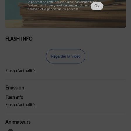
Le podcast de cette émission n'est pas disponible ou
n'existe pas. Il peut y avoir un certain délai entre la fin de
Ok
l'émission et la génération du podcast.
FLASH INFO
Regarder la vidéo
Flash d'actualité.
Emission
Flash info
Flash d'actualité.
Animateurs