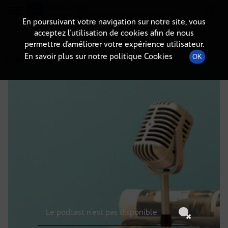
Radio-immo.fr
Premiere webradio d'information immobiliere
En poursuivant votre navigation sur notre site, vous
acceptez l’utilisation de cookies afin de nous
DÉTAILS DE L'ÉPISODE
permettre d’améliorer votre expérience utilisateur.
En savoir plus sur notre politique Cookies
OK
6 septembre 2025
à 5h59
, durée : Invalid date
Le podcast n'est pas disponible