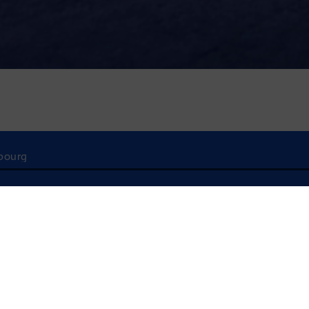
sbourg
À l'écoute