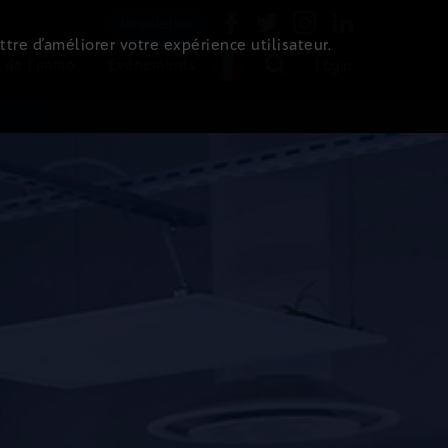
Newsletter
ttre d’améliorer votre expérience utilisateur.
 de l'immo
Evénements
Login