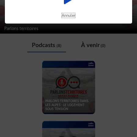
Annuler
Parlons territoires
Podcasts
À venir
(8)
(0)
PARLONS TERRITOIRES DANS
LES ALPES : LE LOGEMENT
SOUS TENSION