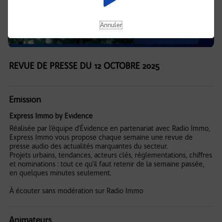
Annuler
REVUE DE PRESSE DU 12 OCTOBRE 2025
Emission
Express Immo by Evidence
Réalisée par l’équipe d’Évidence en partenariat avec Radio Immo,
Express Immo vous propose chaque semaine une revue de
presse audio des actualités marquantes du secteur.
Projets urbains, tendances, acteurs clés, réglementations, chiffres
et nominations : tout ce qu’il faut retenir de la semaine passée,
en quelques minutes seulement.
À écouter sans modération sur Radio Immo
Animateurs