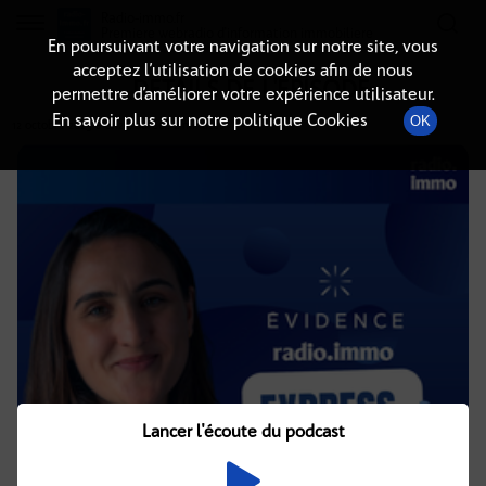
Radio-immo.fr
Premiere webradio d'information immobiliere
En poursuivant votre navigation sur notre site, vous
acceptez l’utilisation de cookies afin de nous
DÉTAILS DE L'ÉPISODE
permettre d’améliorer votre expérience utilisateur.
En savoir plus sur notre politique Cookies
OK
12 octobre 2025
à 6h29
, durée : 2 minutes
Lancer l'écoute du podcast