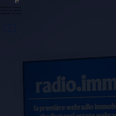
émission n'est pas disponible ou
y avoir un certain délai entre la fin
génération du podcast.
Ok