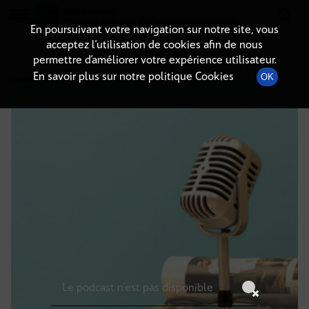
Radio-immo.fr
Premiere webradio d'information immobiliere
En poursuivant votre navigation sur notre site, vous
acceptez l’utilisation de cookies afin de nous
DÉTAILS DE L'ÉPISODE
permettre d’améliorer votre expérience utilisateur.
En savoir plus sur notre politique Cookies
OK
23 octobre 2025
à 12h59
, durée : Invalid date
Le podcast n'est pas disponible