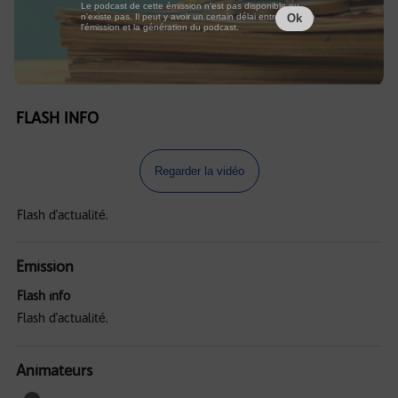
Le podcast de cette émission n'est pas disponible ou
n'existe pas. Il peut y avoir un certain délai entre la fin de
Ok
l'émission et la génération du podcast.
FLASH INFO
Regarder la vidéo
Flash d'actualité.
Emission
Flash info
Flash d'actualité.
Animateurs