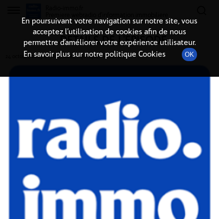
Radio-immo.fr
Premiere webradio d'information immobiliere
En poursuivant votre navigation sur notre site, vous
acceptez l’utilisation de cookies afin de nous
DÉTAILS DE L'ÉPISODE
permettre d’améliorer votre expérience utilisateur.
En savoir plus sur notre politique Cookies
OK
24 octobre 2025
à 6h00
, durée : quelques secondes