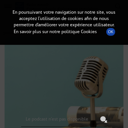
Radio-immo.fr
Premiere webradio d'information immobiliere
En poursuivant votre navigation sur notre site, vous
acceptez l’utilisation de cookies afin de nous
DÉTAILS DE L'ÉPISODE
permettre d’améliorer votre expérience utilisateur.
En savoir plus sur notre politique Cookies
OK
31 octobre 2025
à 19h00
, durée : Invalid date
Le podcast n'est pas disponible