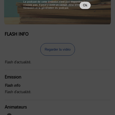
Le podcast de cette émission n'est pas disponible ou
n'existe pas. Il peut y avoir un certain délai entre la fin de
Ok
l'émission et la génération du podcast.
FLASH INFO
Regarder la vidéo
Flash d'actualité.
Emission
Flash info
Flash d'actualité.
Animateurs