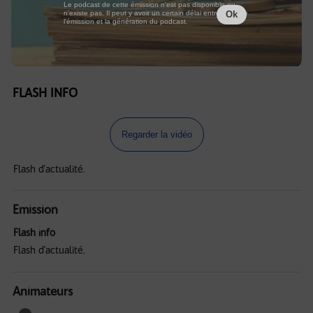
Le podcast de cette émission n'est pas disponible ou
n'existe pas. Il peut y avoir un certain délai entre la fin de
Ok
l'émission et la génération du podcast.
FLASH INFO
Regarder la vidéo
Flash d'actualité.
Emission
Flash info
Flash d'actualité.
Animateurs