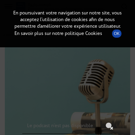
Radio-immo.fr
Premiere webradio d'information immobiliere
En poursuivant votre navigation sur notre site, vous
acceptez l’utilisation de cookies afin de nous
DÉTAILS DE L'ÉPISODE
permettre d’améliorer votre expérience utilisateur.
En savoir plus sur notre politique Cookies
OK
2 novembre 2025
à 11h00
, durée : Invalid date
Le podcast n'est pas disponible