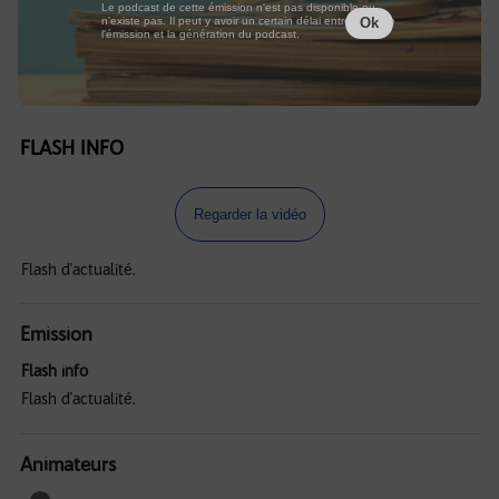
Le podcast de cette émission n'est pas disponible ou
n'existe pas. Il peut y avoir un certain délai entre la fin de
Ok
l'émission et la génération du podcast.
FLASH INFO
Regarder la vidéo
Flash d'actualité.
Emission
Flash info
Flash d'actualité.
Animateurs