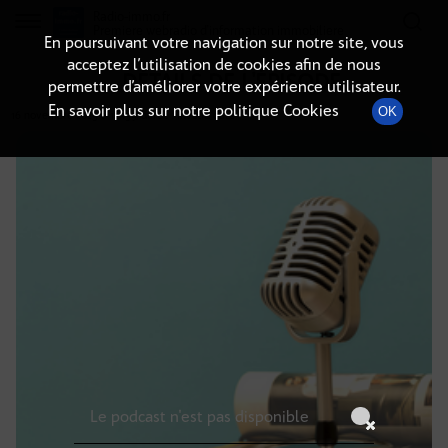
Radio-immo.fr
Premiere webradio d'information immobiliere
En poursuivant votre navigation sur notre site, vous
acceptez l’utilisation de cookies afin de nous
DÉTAILS DE L'ÉPISODE
permettre d’améliorer votre expérience utilisateur.
En savoir plus sur notre politique Cookies
OK
16 novembre 2025
à 12h59
, durée : Invalid date
Le podcast n'est pas disponible