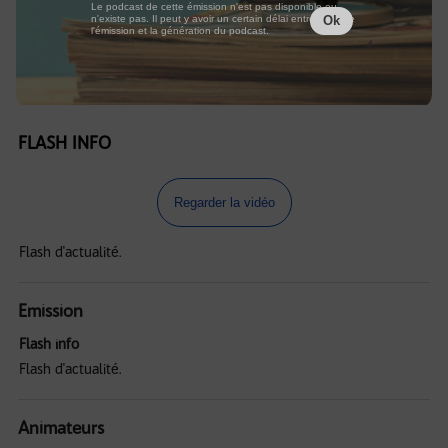
Le podcast de cette émission n'est pas disponible ou
n'existe pas. Il peut y avoir un certain délai entre la fin de
Ok
l'émission et la génération du podcast.
FLASH INFO
Regarder la vidéo
Flash d'actualité.
Emission
Flash info
Flash d'actualité.
Animateurs