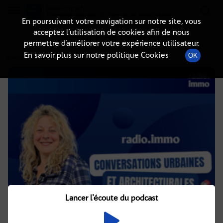
Radio-immo.fr
Premiere webradio d'information immobiliere
En poursuivant votre navigation sur notre site, vous
acceptez l’utilisation de cookies afin de nous
DÉTAILS DE L'ÉPISODE
permettre d’améliorer votre expérience utilisateur.
En savoir plus sur notre politique Cookies
OK
16 décembre 2025
à 8h02
, durée : 14 minutes
Lancer l'écoute du podcast