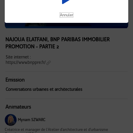
Annuler
NAJOUA ELATFANI, BNP PARIBAS IMMOBILIER
PROMOTION - PARTIE 2
Site internet :
https://www.bnppre.fr/
Emission
Conversations urbaines et architecturales
Animateurs
Myriam SZWARC
Créatrice et manager de l'Atelier d'architecture et d'urbanisme