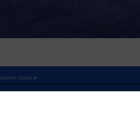
Question Copro #1
À l'écoute