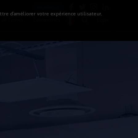
Newsletter
ttre d’améliorer votre expérience utilisateur.
 de l'immo
Evénements
Login