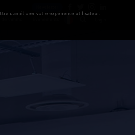
Newsletter
ttre d’améliorer votre expérience utilisateur.
 de l'immo
Evénements
Login