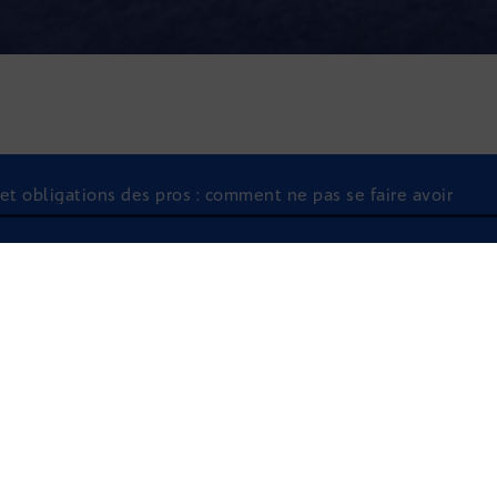
e et obligations des pros : comment ne pas se faire avoir
À l'écoute
INTELLIGENCE ARTI