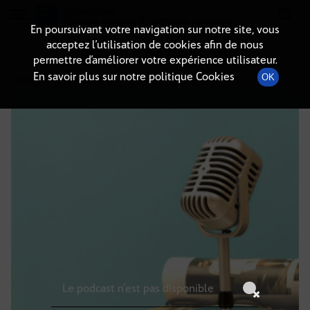
Radio-immo.fr
Premiere webradio d'information immobiliere
En poursuivant votre navigation sur notre site, vous
acceptez l’utilisation de cookies afin de nous
DÉTAILS DE L'ÉPISODE
permettre d’améliorer votre expérience utilisateur.
En savoir plus sur notre politique Cookies
OK
11 décembre 2025
à 6h59
, durée : Invalid date
Le podcast n'est pas disponible