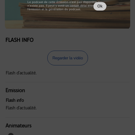
Le podcast de cette émission n'est pas disponible ou
n'existe pas. Il peut y avoir un certain délai entre la fin de
Ok
l'émission et la génération du podcast.
FLASH INFO
Regarder la vidéo
Flash d'actualité.
Emission
Flash info
Flash d'actualité.
Animateurs