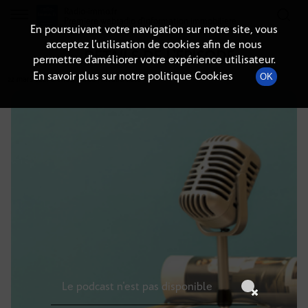
Radio-immo.fr
Premiere webradio d'information immobiliere
En poursuivant votre navigation sur notre site, vous
acceptez l’utilisation de cookies afin de nous
DÉTAILS DE L'ÉPISODE
permettre d’améliorer votre expérience utilisateur.
En savoir plus sur notre politique Cookies
OK
22 mars 2021
à 6h00
, durée : Invalid date
Le podcast n'est pas disponible