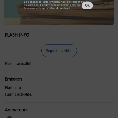
Le podcast de cette émission n'est pas disponible ou
n'existe pas. Il peut y avoir un certain délai entre la fin de
Ok
l'émission et la génération du podcast.
FLASH INFO
Regarder la vidéo
Flash d'actualité.
Emission
Flash info
Flash d'actualité.
Animateurs