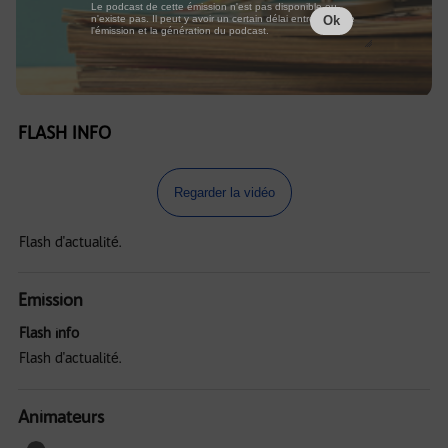
Le podcast de cette émission n'est pas disponible ou
n'existe pas. Il peut y avoir un certain délai entre la fin de
Ok
l'émission et la génération du podcast.
FLASH INFO
Regarder la vidéo
Flash d'actualité.
Emission
Flash info
Flash d'actualité.
Animateurs