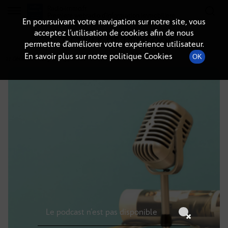
Radio-immo.fr
Premiere webradio d'information immobiliere
En poursuivant votre navigation sur notre site, vous
acceptez l’utilisation de cookies afin de nous
DÉTAILS DE L'ÉPISODE
permettre d’améliorer votre expérience utilisateur.
En savoir plus sur notre politique Cookies
OK
27 décembre 2025
à 13h59
, durée : Invalid date
Le podcast n'est pas disponible