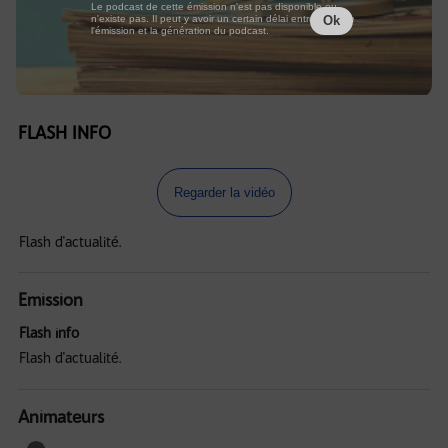
Le podcast de cette émission n'est pas disponible ou
n'existe pas. Il peut y avoir un certain délai entre la fin de
Ok
l'émission et la génération du podcast.
FLASH INFO
Regarder la vidéo
Flash d'actualité.
Emission
Flash info
Flash d'actualité.
Animateurs