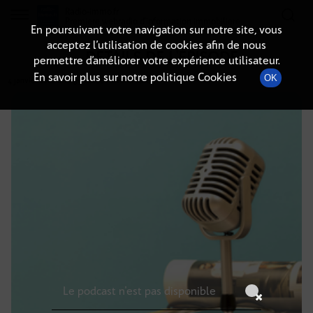
Radio-immo.fr
Premiere webradio d'information immobiliere
En poursuivant votre navigation sur notre site, vous
acceptez l’utilisation de cookies afin de nous
DÉTAILS DE L'ÉPISODE
permettre d’améliorer votre expérience utilisateur.
En savoir plus sur notre politique Cookies
OK
4 janvier 2026
à 11h59
, durée : Invalid date
Le podcast n'est pas disponible