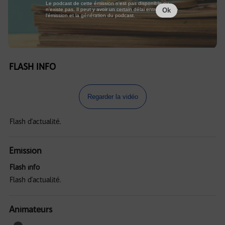
Le podcast de cette émission n'est pas disponible ou
n'existe pas. Il peut y avoir un certain délai entre la fin de
Ok
l'émission et la génération du podcast.
FLASH INFO
Regarder la vidéo
Flash d'actualité.
Emission
Flash info
Flash d'actualité.
Animateurs