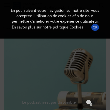
Radio-immo.fr
Premiere webradio d'information immobiliere
En poursuivant votre navigation sur notre site, vous
acceptez l’utilisation de cookies afin de nous
DÉTAILS DE L'ÉPISODE
permettre d’améliorer votre expérience utilisateur.
En savoir plus sur notre politique Cookies
OK
8 janvier 2026
à 5h59
, durée : Invalid date
Le podcast n'est pas disponible