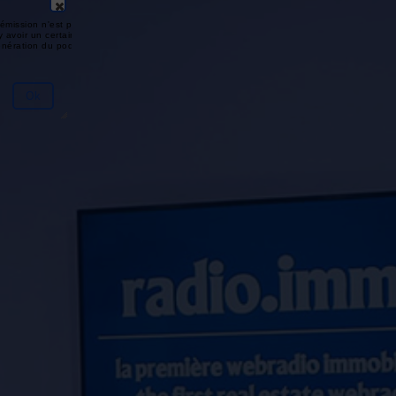
émission n'est pas disponible ou
y avoir un certain délai entre la fin
génération du podcast.
Ok