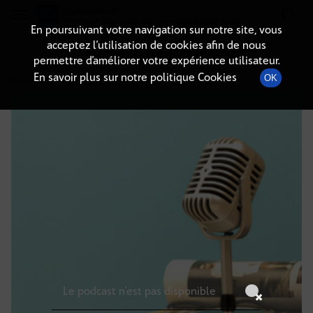
Radio-immo.fr
Premiere webradio d'information immobiliere
En poursuivant votre navigation sur notre site, vous
acceptez l’utilisation de cookies afin de nous
DÉTAILS DE L'ÉPISODE
permettre d’améliorer votre expérience utilisateur.
En savoir plus sur notre politique Cookies
OK
13 janvier 2026
à 12h59
, durée : Invalid date
Le podcast n'est pas disponible