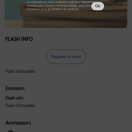
Le podcast de cette émission n'est pas disponible ou
n'existe pas. Il peut y avoir un certain délai entre la fin de
Ok
l'émission et la génération du podcast.
FLASH INFO
Regarder la vidéo
Flash d'actualité.
Emission
Flash info
Flash d'actualité.
Animateurs