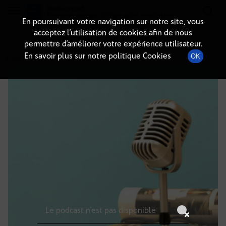
Radio-immo.fr
Premiere webradio d'information immobiliere
En poursuivant votre navigation sur notre site, vous
acceptez l’utilisation de cookies afin de nous
DÉTAILS DE L'ÉPISODE
permettre d’améliorer votre expérience utilisateur.
En savoir plus sur notre politique Cookies
OK
21 juin 2021
à 10h00
, durée : Invalid date
Le podcast n'est pas disponible