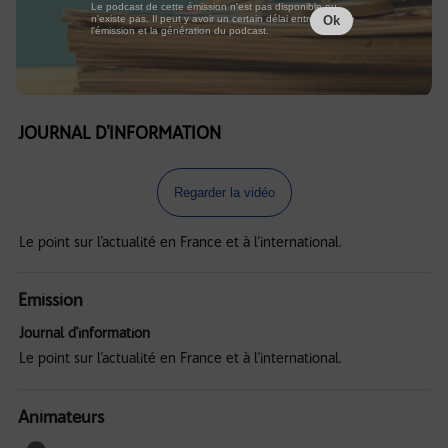
Le podcast de cette émission n'est pas disponible ou
n'existe pas. Il peut y avoir un certain délai entre la fin de
Ok
l'émission et la génération du podcast.
JOURNAL D'INFORMATION
Regarder la vidéo
Le point sur l’actualité en France et à l’international.
Emission
Journal d'information
Le point sur l’actualité en France et à l’international.
Animateurs