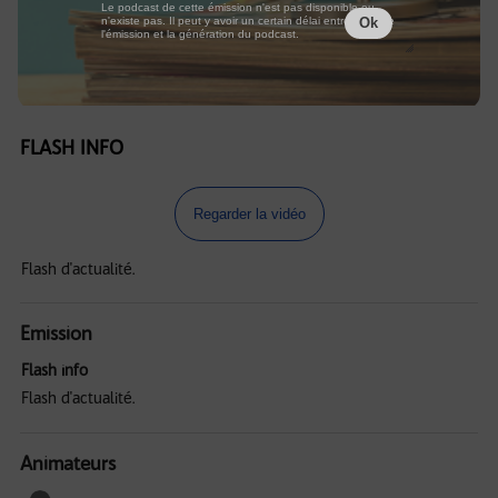
Le podcast de cette émission n'est pas disponible ou
n'existe pas. Il peut y avoir un certain délai entre la fin de
Ok
l'émission et la génération du podcast.
FLASH INFO
Regarder la vidéo
Flash d'actualité.
Emission
Flash info
Flash d'actualité.
Animateurs