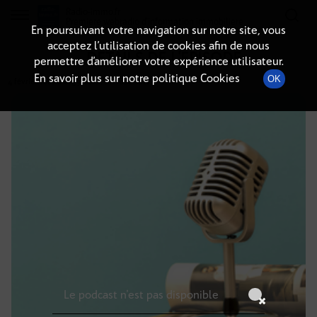
Radio-immo.fr
Premiere webradio d'information immobiliere
En poursuivant votre navigation sur notre site, vous
acceptez l’utilisation de cookies afin de nous
DÉTAILS DE L'ÉPISODE
permettre d’améliorer votre expérience utilisateur.
En savoir plus sur notre politique Cookies
OK
4 février 2026
à 6h59
, durée : Invalid date
Le podcast n'est pas disponible