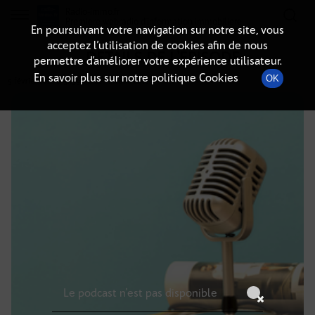
Radio-immo.fr
Premiere webradio d'information immobiliere
En poursuivant votre navigation sur notre site, vous
acceptez l’utilisation de cookies afin de nous
DÉTAILS DE L'ÉPISODE
permettre d’améliorer votre expérience utilisateur.
En savoir plus sur notre politique Cookies
OK
5 février 2026
à 5h59
, durée : Invalid date
Le podcast n'est pas disponible