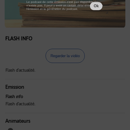
Le podcast de cette émission n'est pas disponible ou
n'existe pas. Il peut y avoir un certain délai entre la fin de
Ok
l'émission et la génération du podcast.
FLASH INFO
Regarder la vidéo
Flash d'actualité.
Emission
Flash info
Flash d'actualité.
Animateurs