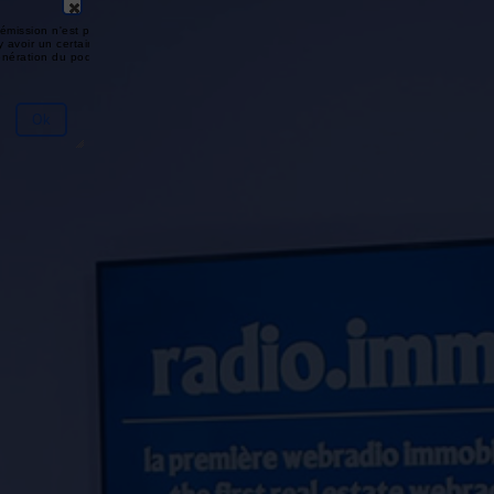
émission n'est pas disponible ou
y avoir un certain délai entre la fin
génération du podcast.
Ok