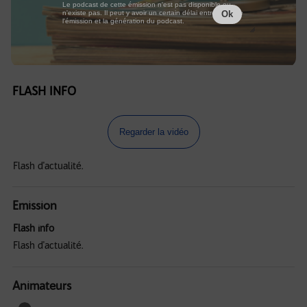
Le podcast de cette émission n'est pas disponible ou
n'existe pas. Il peut y avoir un certain délai entre la fin de
Ok
l'émission et la génération du podcast.
FLASH INFO
Regarder la vidéo
Flash d'actualité.
Emission
Flash info
Flash d'actualité.
Animateurs