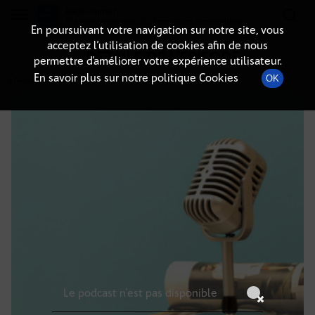
Radio-immo.fr
Premiere webradio d'information immobiliere
En poursuivant votre navigation sur notre site, vous
acceptez l’utilisation de cookies afin de nous
DÉTAILS DE L'ÉPISODE
permettre d’améliorer votre expérience utilisateur.
En savoir plus sur notre politique Cookies
OK
8 février 2026
à 17h59
, durée : Invalid date
Le podcast n'est pas disponible