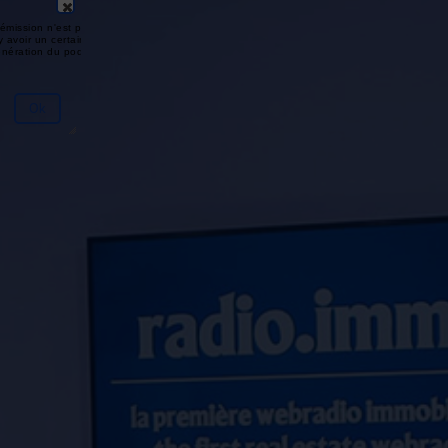
émission n'est pas disponible ou
y avoir un certain délai entre la fin
génération du podcast.
Ok