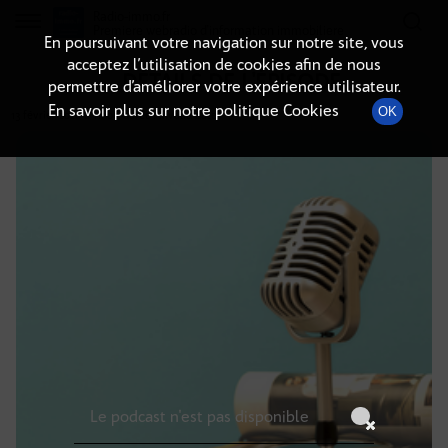
Radio-immo.fr
Premiere webradio d'information immobiliere
En poursuivant votre navigation sur notre site, vous
acceptez l’utilisation de cookies afin de nous
DÉTAILS DE L'ÉPISODE
permettre d’améliorer votre expérience utilisateur.
En savoir plus sur notre politique Cookies
OK
13 février 2026
à 11h00
, durée : Invalid date
Le podcast n'est pas disponible