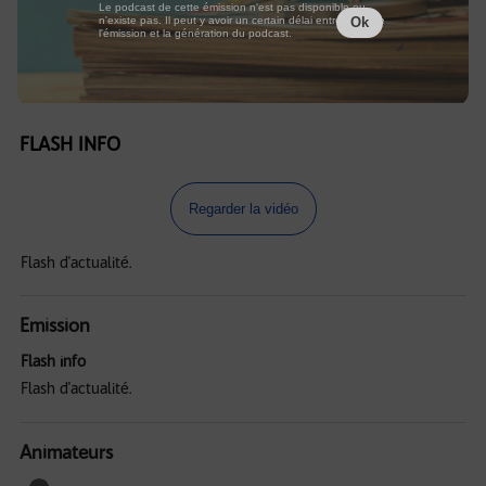
Le podcast de cette émission n'est pas disponible ou
n'existe pas. Il peut y avoir un certain délai entre la fin de
Ok
l'émission et la génération du podcast.
FLASH INFO
Regarder la vidéo
Flash d'actualité.
Emission
Flash info
Flash d'actualité.
Animateurs