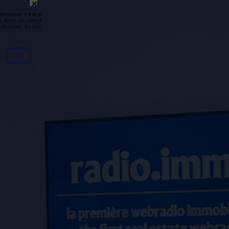
émission n'est pas disponible ou
y avoir un certain délai entre la fin
génération du podcast.
Ok