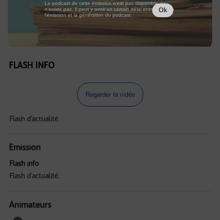
Le podcast de cette émission n'est pas disponible ou
n'existe pas. Il peut y avoir un certain délai entre la fin de
Ok
l'émission et la génération du podcast.
FLASH INFO
Regarder la vidéo
Flash d'actualité.
Emission
Flash info
Flash d'actualité.
Animateurs