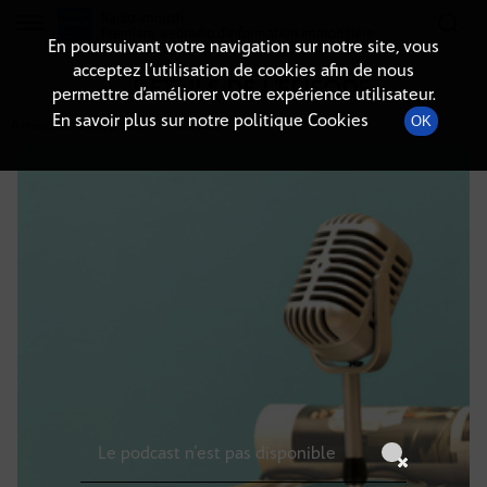
Radio-immo.fr
Premiere webradio d'information immobiliere
En poursuivant votre navigation sur notre site, vous
acceptez l’utilisation de cookies afin de nous
DÉTAILS DE L'ÉPISODE
permettre d’améliorer votre expérience utilisateur.
En savoir plus sur notre politique Cookies
OK
8 mars 2026
à 8h59
, durée : Invalid date
Le podcast n'est pas disponible