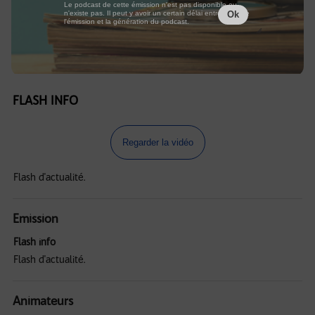
Le podcast de cette émission n'est pas disponible ou
n'existe pas. Il peut y avoir un certain délai entre la fin de
Ok
l'émission et la génération du podcast.
FLASH INFO
Regarder la vidéo
Flash d'actualité.
Emission
Flash info
Flash d'actualité.
Animateurs