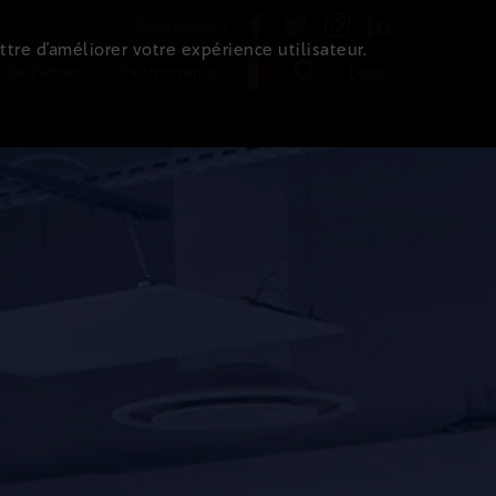
Newsletter
ttre d’améliorer votre expérience utilisateur.
 de l'immo
Evénements
Login