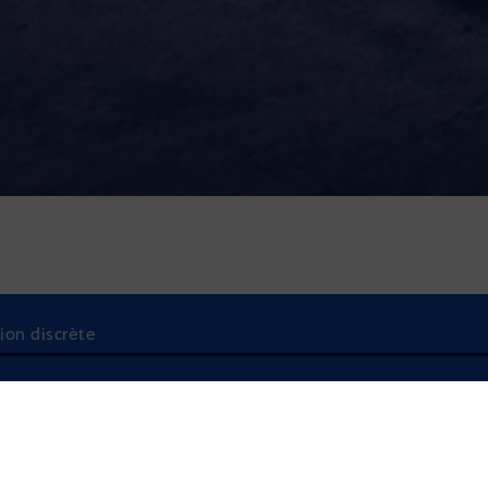
tion discrète
À l'écoute