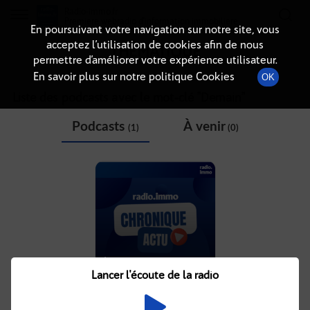
Radio-immo.fr
Premiere webradio d'information immobiliere
En poursuivant votre navigation sur notre site, vous
acceptez l’utilisation de cookies afin de nous
THÉMATIQUE
permettre d’améliorer votre expérience utilisateur.
En savoir plus sur notre politique Cookies
OK
Liste des podcasts avec le mot-clé "
Demain
"
Podcasts
À venir
(1)
(0)
ÉCOQUARTIERS : LA
RÉVOLUTION DISCRÈTE
Lancer l'écoute de la radio