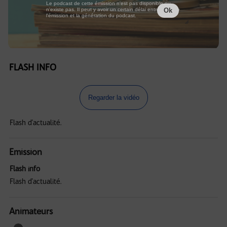
Le podcast de cette émission n'est pas disponible ou
n'existe pas. Il peut y avoir un certain délai entre la fin de
Ok
l'émission et la génération du podcast.
FLASH INFO
Regarder la vidéo
Flash d'actualité.
Emission
Flash info
Flash d'actualité.
Animateurs