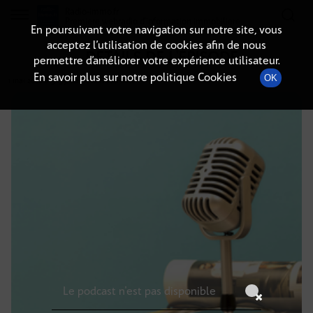
Radio-immo.fr
Premiere webradio d'information immobiliere
En poursuivant votre navigation sur notre site, vous
acceptez l’utilisation de cookies afin de nous
DÉTAILS DE L'ÉPISODE
permettre d’améliorer votre expérience utilisateur.
En savoir plus sur notre politique Cookies
OK
1 mai 2026
à 3h59
, durée : Invalid date
Le podcast n'est pas disponible