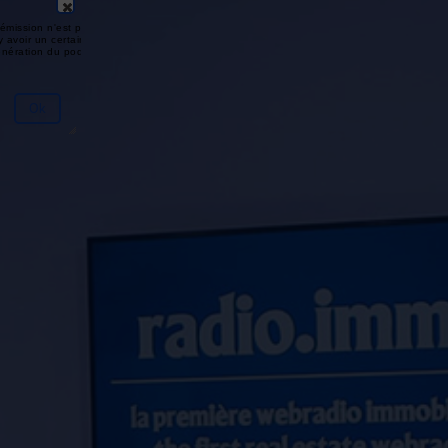
émission n'est pas disponible ou
y avoir un certain délai entre la fin
génération du podcast.
Ok