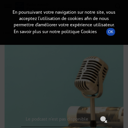
Radio-immo.fr
Premiere webradio d'information immobiliere
En poursuivant votre navigation sur notre site, vous
acceptez l’utilisation de cookies afin de nous
DÉTAILS DE L'ÉPISODE
permettre d’améliorer votre expérience utilisateur.
En savoir plus sur notre politique Cookies
OK
2 mai 2026
à 21h59
, durée : Invalid date
Le podcast n'est pas disponible