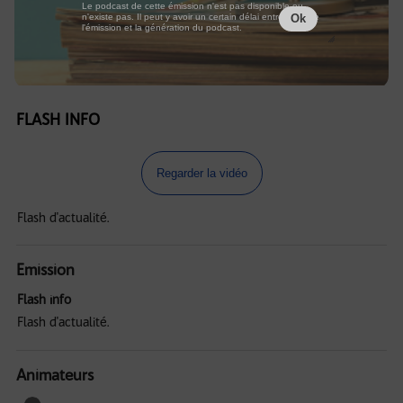
Le podcast de cette émission n'est pas disponible ou
n'existe pas. Il peut y avoir un certain délai entre la fin de
Ok
l'émission et la génération du podcast.
FLASH INFO
Regarder la vidéo
Flash d'actualité.
Emission
Flash info
Flash d'actualité.
Animateurs