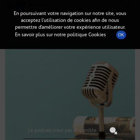
Radio-immo.fr
Premiere webradio d'information immobiliere
En poursuivant votre navigation sur notre site, vous
acceptez l’utilisation de cookies afin de nous
DÉTAILS DE L'ÉPISODE
permettre d’améliorer votre expérience utilisateur.
En savoir plus sur notre politique Cookies
OK
3 mai 2026
à 3h59
, durée : Invalid date
Le podcast n'est pas disponible