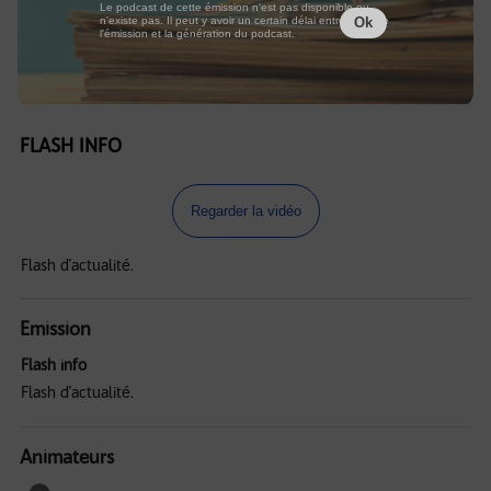
Le podcast de cette émission n'est pas disponible ou
n'existe pas. Il peut y avoir un certain délai entre la fin de
Ok
l'émission et la génération du podcast.
FLASH INFO
Regarder la vidéo
Flash d'actualité.
Emission
Flash info
Flash d'actualité.
Animateurs