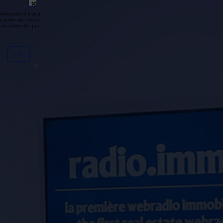
émission n'est pas disponible ou
y avoir un certain délai entre la fin
génération du podcast.
Ok