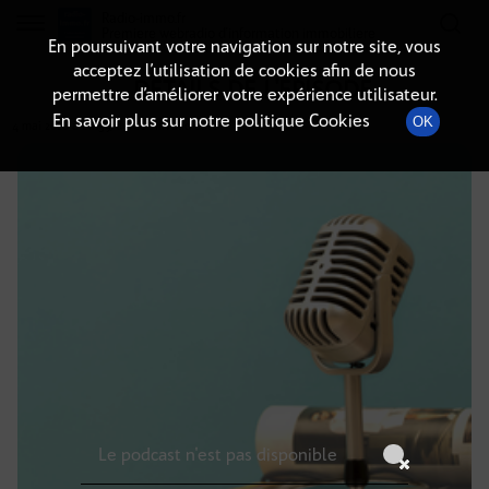
Radio-immo.fr
Premiere webradio d'information immobiliere
En poursuivant votre navigation sur notre site, vous
acceptez l’utilisation de cookies afin de nous
DÉTAILS DE L'ÉPISODE
permettre d’améliorer votre expérience utilisateur.
En savoir plus sur notre politique Cookies
OK
4 mai 2026
à 21h59
, durée : Invalid date
Le podcast n'est pas disponible