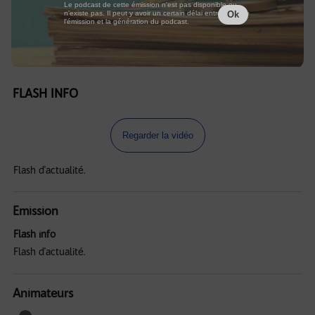
Le podcast de cette émission n'est pas disponible ou
n'existe pas. Il peut y avoir un certain délai entre la fin de
Ok
l'émission et la génération du podcast.
FLASH INFO
Regarder la vidéo
Flash d'actualité.
Emission
Flash info
Flash d'actualité.
Animateurs