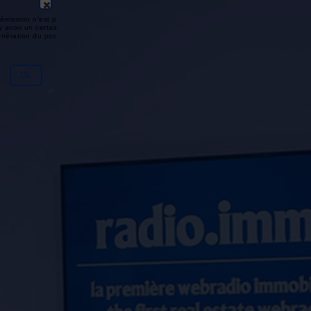
émission n'est pas disponible ou
y avoir un certain délai entre la fin
génération du podcast.
Ok